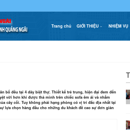
Trang chủ
GIỚI THIỆU
NHIỆM VỤ
T
bố đều tại 4 dãy biệt thự. Thiết kế trẻ trung, hiện đại đem đến
uyệt vời hơn khi được thả mình trên chiếc sofa êm ái và nhấm
 cây cối. Tuy không phải hạng phòng có vị trí đắc địa nhất tại
 sự lựa chọn hàng đầu cho những du khách đề cao sự đơn giản