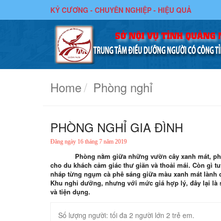
KỶ CƯƠNG - CHUYÊN NGHIỆP - HIỆU QUẢ
3
of
14
Home
Phòng nghỉ
PHÒNG NGHỈ GIA ĐÌNH
Đăng ngày 16 tháng 7 năm 2019
Phòng nằm giữa những vườn cây xanh mát, phân 
cho du khách cảm giác thư giãn và thoải mái. Còn gì t
nháp từng ngụm cà phê sáng giữa màu xanh mát lành của
Khu nghỉ dưỡng, nhưng với mức giá hợp lý, đây lại là
và tiện dụng.
Số lượng người: tối đa 2 người lớn 2 trẻ em.