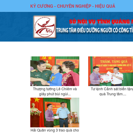
KỶ CƯƠNG - CHUYÊN NGHIỆP - HIỆU QUẢ
3
of
14
Thượng tướng Lê Chiêm và
Tư lệnh Cảnh sát biển tặn
giây phút bùi ngùi...
quà Trung tâm....
Hải Quân vùng 3 trao quà cho