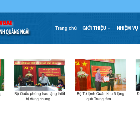
Trang chủ
GIỚI THIỆU
NHIỆM VỤ
g
Bộ Quốc phòng trao tặng thiết
Bộ Tư lệnh Quân khu 5 tặng
Đ
bị dùng chung...
quà Trung tâm....