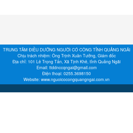
TRUNG TÂM ĐIỀU DƯỠNG NGƯỜI CÓ CÔNG TỈNH QUẢNG NGÃI
Chịu trách nhiệm:
Ông Trịnh Xuân Tưởng, Giám đốc
Địa chỉ:
101 Lê Trọng Tấn, Xã Tịnh Khê, tỉnh Quảng Ngãi
Email:
ttddnccqngai@gmail.com
Điện thoại:
0255.3698150
Website:
www.nguoicocongquangngai.com.vn