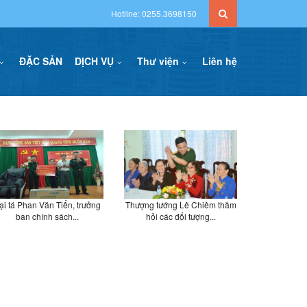
Hotline: 0255.3698150
ĐẶC SẢN
DỊCH VỤ
Thư viện
Liên hệ
ại tá Phan Văn Tiển, trưởng
Thượng tướng Lê Chiêm thăm
ban chính sách...
hỏi các đối tượng...